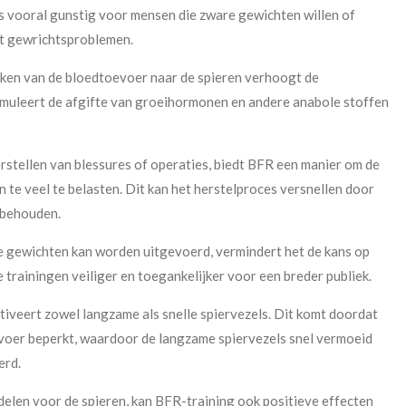
is vooral gunstig voor mensen die zware gewichten willen of
t gewrichtsproblemen.
ken van de bloedtoevoer naar de spieren verhoogt de
timuleert de afgifte van groeihormonen en andere anabole stoffen
stellen van blessures of operaties, biedt BFR een manier om de
 te veel te belasten. Dit kan het herstelproces versnellen door
e behouden.
 gewichten kan worden uitgevoerd, vermindert het de kans op
 trainingen veiliger en toegankelijker voor een breder publiek.
iveert zowel langzame als snelle spiervezels. Dit komt doordat
voer beperkt, waardoor de langzame spiervezels snel vermoeid
erd.
elen voor de spieren, kan BFR-training ook positieve effecten