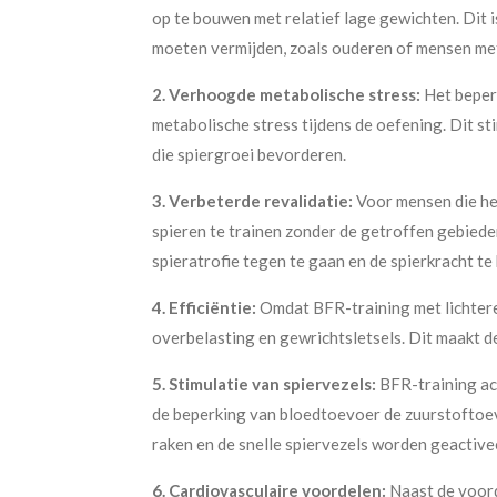
op te bouwen met relatief lage gewichten. Dit 
moeten vermijden, zoals ouderen of mensen me
2. Verhoogde metabolische stress:
Het beper
metabolische stress tijdens de oefening. Dit s
die spiergroei bevorderen.
3. Verbeterde revalidatie:
Voor mensen die her
spieren te trainen zonder de getroffen gebieden
spieratrofie tegen te gaan en de spierkracht t
4. Efficiëntie:
Omdat BFR-training met lichtere
overbelasting en gewrichtsletsels. Dit maakt de
5. Stimulatie van spiervezels:
BFR-training act
de beperking van bloedtoevoer de zuurstoftoe
raken en de snelle spiervezels worden geactive
6. Cardiovasculaire voordelen:
Naast de voord