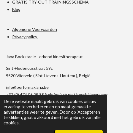
GRATIS TRY-OUT TRAININGSSCHEMA
Blog
Algemene Voorwaarden
Privacy policy
Jana Bockstaele - erkend kinesitherapeut
Sint-Fledericusstraat 59c
9520 Vlierzele ( Sint-Lievens-Houtem ), België
info@performaxjana.be
+32 (0) 474 06 25 88 (telefonisch niet beschikbaar voor
Deze website maakt gebruik van cookies om uw
afspraken)
ervaring te verbeteren en op maat gemaakte
advertenties weer te geven. Door op ‘Accepteren’
BTW-/ondernemingsnummer: (BE)
1031.729.612
te klikken, gaat u akkoord met het gebruik van alle
© 2024–2026 PERFORMAX BV
cookies.
Powered by
JouwWeb