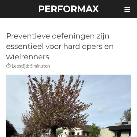
PERFORMAX
Ga
direct
naar
de
Preventieve oefeningen zijn
hoofdinhoud
essentieel voor hardlopers en
wielrenners
⏱️ Leestijd: 5 minuten