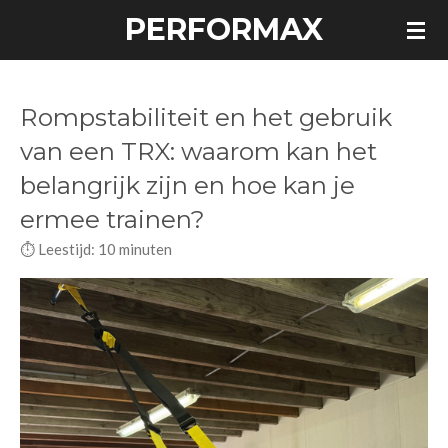
PERFORMAX
Ga
direct
naar
de
Rompstabiliteit en het gebruik
hoofdinhoud
van een TRX: waarom kan het
belangrijk zijn en hoe kan je
ermee trainen?
⏱️ Leestijd: 10 minuten